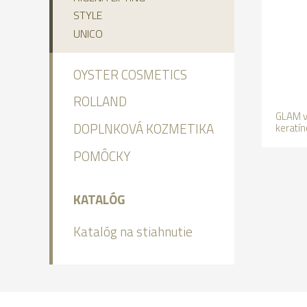
STYLE
UNICO
OYSTER COSMETICS
ROLLAND
GLAM v
DOPLNKOVÁ KOZMETIKA
keratí
POMÔCKY
KATALÓG
Katalóg na stiahnutie