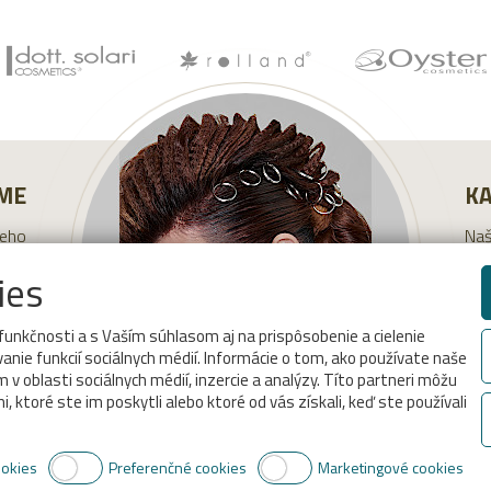
ME
K
neho
Naš
šich
Jaš
ies
cov.
Via
ácií
funkčnosti a s Vaším súhlasom aj na prispôsobenie a cielenie
nie funkcií sociálnych médií. Informácie o tom, ako používate naše
 oblasti sociálnych médií, inzercie a analýzy. Títo partneri môžu
 ktoré ste im poskytli alebo ktoré od vás získali, keď ste používali
Copyright © 2018
www.dottsolari.sk
ookies
Preferenčné cookies
Marketingové cookies
Created by
IT PROFI Servis s.r.o.