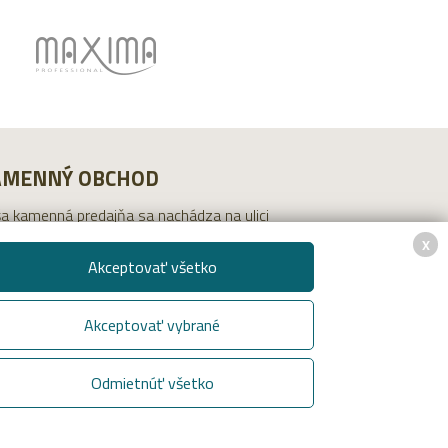
AMENNÝ OBCHOD
a kamenná predajňa sa nachádza na ulici
íkova 22 v Bratislave - Ružinov, ste vítaní!
X
Akceptovať všetko
c informácií
Akceptovať vybrané
Odmietnúť všetko