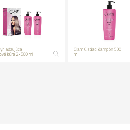
yhladzujúca
Glam Čistiaci šampón 500
nová kúra 2×500 ml
ml