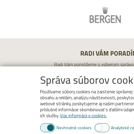
RADI VÁM PORADÍ
Radi Vám pomôžeme s výberom správ
produktu, stačí kontaktovať na
Správa súborov cook
obchodných zástup
Viac inform
Používame súbory cookies na zaistenie správnej 
obsahu a reklám, analýzu návštevnosti, poskytova
webové stránky, poskytujeme aj našim partnerom v
príslušné informácie skombinovať s ďalšími údajmi,
ich služby.
Viac informácii o cookies.
Nevhnutné cookies
Analytické c