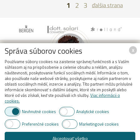
1
2
3
ďalšia strana
Správa súborov cookies
X
Používame súbory cookies na zaistenie správnej funkčnosti a s Vaším
súhlasom aj na prispôsobenie a cielenie obsahu a reklám, analýzu
návštevnosti, poskytovanie funkcií sociálnych médií. Informácie o tom,
RADI VÁM PORADÍME
KAMENNÝ OBCHOD
ako používate naše webové stránky, poskytujeme aj našim partnerom v
oblasti sociálnych médií, inzercie a analýzy. Títo partneri môžu príslušné
Radi Vám pomôžeme s
Naša kamenná predajňa sa
informácie skombinovať s ďalšími údajmi, ktoré ste im poskytli alebo
výberom správneho produktu,
nachádza na ulici Jašíkova 22 v
ktoré od vás získali, keď ste používali ich služby.
Viac informácii o
stačí kontaktovať našich
Bratislave - Ružinov, ste
cookies.
obchodných zástupcov.
vítaní!
Nevhnutné cookies
Analytické cookies
Viac informácií
Viac informácií
Preferenčné cookies
Marketingové cookies
Akceptovať všetko