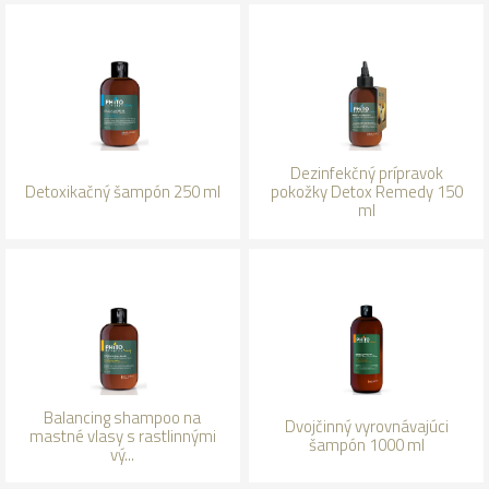
Dezinfekčný prípravok
Detoxikačný šampón 250 ml
pokožky Detox Remedy 150
ml
Balancing shampoo na
Dvojčinný vyrovnávajúci
mastné vlasy s rastlinnými
šampón 1000 ml
vý...