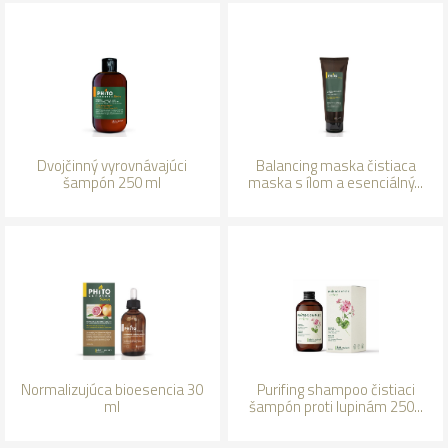
Dvojčinný vyrovnávajúci
Balancing maska čistiaca
šampón 250 ml
maska s ílom a esenciálný...
Normalizujúca bioesencia 30
Purifing shampoo čistiaci
ml
šampón proti lupinám 250...